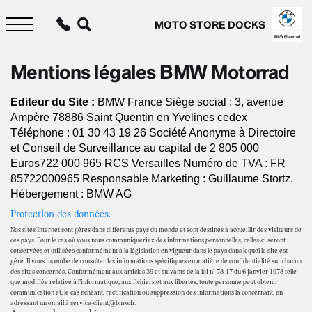
Aller
au
MOTO STORE DOCKS
contenu
principal
BMW Motorrad
Mentions légales BMW Motorrad
Editeur du Site :
BMW France Siège social : 3, avenue
Ampère 78886 Saint Quentin en Yvelines cedex
Téléphone : 01 30 43 19 26 Société Anonyme à Directoire
et Conseil de Surveillance au capital de 2 805 000
Euros722 000 965 RCS Versailles Numéro de TVA : FR
85722000965 Responsable Marketing : Guillaume Stortz.
Hébergement : BMW AG
Protection des données.
Nos sites Internet sont gérés dans différents pays du monde et sont destinés à accueillir des visiteurs de
ces pays. Pour le cas où vous nous communiqueriez des informations personnelles, celles-ci seront
conservées et utilisées conformément à la législation en vigueur dans le pays dans lequel le site est
géré. Il vous incombe de consulter les informations spécifiques en matière de confidentialité sur chacun
des sites concernés. Conformément aux articles 39 et suivants de la loi n° 78-17 du 6 janvier 1978 telle
que modifiée relative à l’informatique, aux fichiers et aux libertés, toute personne peut obtenir
communication et, le cas échéant, rectification ou suppression des informations la concernant, en
adressant un email à service-client@bmw.fr.