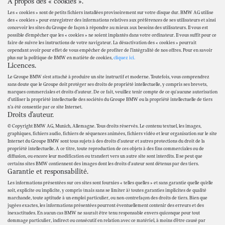
À propos des « cookies ».
Les « cookies » sont de petits fichiers installées provisoirement sur votre disque dur. BMW AG utilise
des « cookies » pour enregistrer des informations relatives aux préférences de ses utilisateurs et ainsi
concevoir les sites du Groupe de façon à répondre au mieux aux besoins des utilisateurs. Il vous est
possible d’empêcher que les « cookies » ne soient implantés dans votre ordinateur. Il vous suffit pour ce
faire de suivre les instructions de votre navigateur. La désactivation des « cookies » pourrait
cependant avoir pour effet de vous empêcher de profiter de l’intégralité de nos offres. Pour en savoir
plus sur la politique de BMW en matiète de cookies,
cliquez ici.
Licences.
Le Groupe BMW s’est attaché à produire un site instructif et moderne. Toutefois, vous comprendrez
sans doute que le Groupe doit protéger ses droits de propriété intellectuelle, y compris ses brevets,
marques commerciales et droits d’auteur. De ce fait, veuillez tenir compte de ce qu'aucune autorisation
d’utiliser la propriété intellectuelle des sociétés du Groupe BMW ou la propriété intellectuelle de tiers
n’a été consentie par ce site Internet.
Droits d’auteur.
© Copyright BMW AG, Munich, Allemagne. Tous droits réservés. Le contenu textuel, les images,
graphiques, fichiers audio, fichiers de séquences animées, fichiers vidéo et leur organisation sur le site
Internet du Groupe BMW sont tous sujets à des droits d’auteur et autres protections du droit de la
propriété intellectuelle. A ce titre, toute reproduction de ces objets à des fins commerciales ou de
diffusion, ou encore leur modification ou transfert vers un autre site sont interdits. Il se peut que
certains sites BMW contiennent des images dont les droits d'auteur sont détenus par des tiers.
Garantie et responsabilité.
Les informations présentées sur ces sites sont fournies « telles quelles » et sans garantie quelle qu’elle
soit, explicite ou implicite, y compris (mais sans se limiter à) toutes garanties implicites de qualité
marchande, toute aptitude à un emploi particulier, ou non-contrefaçon des droits de tiers. Bien que
jugées exactes, les informations présentées pourront éventuellement contenir des erreurs et des
inexactitudes. En aucun cas BMW ne saurait être tenu responsable envers quiconque pour tout
dommage particulier, indirect ou consécutif en relation avec ce matériel, à moins d’être causé par