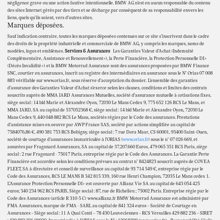
négligence grave ou une action fautive intentionnelle. BMW AG n’est en aucun responsable du contenu
des sites Internet gérés par des tiers et se décharge par conséquent de sa responsabilité envers les
liens, quels qu’ils soient, vers d’autres sites.
Marques déposées.
Sauf indication contraire, toutes les marques déposées contenues sur ce site s’inscrivent dans le cadre
des droits de la propriété industrielle et commerciale de BMW AG, y compris les marques, noms de
modèles, logos et emblèmes.
Services & Assurances
Les Garanties Valeur d’Achat (Indemnité
Complémentaire, Assistance et Renouvellement+), la Perte Financière, la Protection Personnelle DI+
(Décès Invalidité+) et la BMW Motorrad Assurance sont des assurances proposées par BMW Finance
SNC, courtier en assurances, inscrit au registre des intermédiaires en assurance sous le N° Orias 07 008
883 vérifiable sur www.orias.fr, sous réserve d’acceptation du dossier. L’ensemble des garanties
d’assurance des Garanties Valeur d’Achat s’exerce selon les clauses, conditions et limites des contrats
souscrits auprès de MMA IARD Assurances Mutuelles, société d’assurance mutuelle à cotisations fixes,
siège social : 14 bld Marie et Alexandre Oyon, 72030 Le Mans Cedex 9, 775 652 126 RCS Le Mans, et
MMA IARD, SA au capital de 537052368 €, siège social : 14 bld Marie et Alexandre Oyon, 72030 Le
Mans Cedex 9, 440 048 882 RCS Le Mans, sociétés régies par le Code des assurances. Prestations
d’assistance mises en oeuvre par AWP France SAS, société par actions simplifiée au capital de
7584076,86 €, 490 381 753 RCS Bobigny, siège social : 7 rue Dora Maar, CS 60001, 93400 Saint-Ouen,
société de courtage d’assurances immatriculée à l’ORIAS (
www.orias.fr
) sous le n° 07 026 669, et
assurées par Fragonard Assurances, SA au capital de 37.207.660 Euros, 479 065 351 RCS Paris, siège
social : 2 rue Fragonard - 75017 Paris, entreprise régie par le Code des Assurances. La Garantie Perte
Financière est accordée selon les conditions prévues au contrat n° 8424823 souscrit auprès de COVEA
FLEET, SA à directoire et conseil de surveillance au capital de 93 714 549 €, entreprise régie par le
Code des Assurances, RCS LE MANS B 342 815 339, 160 rue Henri Champion, 72035 Le Mans cedex 1.
L’Assurance Protection Personnelle DI+ est couverte par Allianz Vie SA au capital de 643 054 425
euros; 340 234 962 RCS PARIS, Siège social : 87, rue de Richelieu ; 75002 Paris. Entreprise régie par le
Code des Assurances (article R 310-5 C) www.allianz.fr BMW Motorrad Assurance est administré par
FMA Assurances, marque de FMA - SARL au capital de 841 324 euros – Société de Courtage en
Assurances – Siège social : 11 A Quai Conti – 78 430 Louveciennes – RCS Versailles 429 882 236 – SIRET