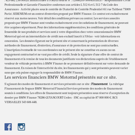
: 429 882 236 00020. Immatriculée à l'ORIAS sous le N° : 12068209 (www.orias.fr) - Responsabilité Civile
Professionnelle et Garantie Financière conformes aux articles L 512-6 et L 512-7 du Code des
Assurances - Activité placée sous le contrôle de l’Autorité de Contrôle Prudentiel (61 rue Taitbout 75009
Paris). SERENIUM est un contrat d’entretien proposé par BMW Finance. Ce contrat est exclusivement
réservé aux motos neuves. Voir détail des conditions prévues au contrat. Les services associés
proposés par BMW Finance sont vendus exclusivement avec les solutions de financement, ne pouvant
être acquises séparément. Pour des informations supplémentaires, les conditions générales de
l’ensemble de nos produits et services sont à votre disposition chez votre concessionnaire BMW
Motorrad qui est un intermédiaire de crédit non-exclusif inscrit à l'Orias - voir informations en
concession. Les données figurant sur le présent site et concernant la présentation de diverses
méthodes de financement, d’entretien, d’assurance et de protection ne sont pas contractuelles.
L'inscription éventuelle de vos coordonnées sur le présent site ne constitue en aucun cas un
engagement contractuel et ne vaut pas offre de crédit. Seule la signature d'une offre de contrat de
financement et la remise de tous les documents justifiants vos déclarations auprès de l'établissement
vendeur de véhicule permettra à BMW Finance de se prononcer définitivement sur votre demande de
financement. En raison de l'interactivité du site, les financements qui y sont présentés peuvent varier
sans que cela puisse engager la responsabilité de BMW Finance.
Les services financiers BMW Motorrad présentés sur ce site.
S'agissant des modes de financement et services présentés sur ce site :
Financement
La rubrique
Financement de l’espace BMW Motorrad Financial Services présente des modes de financement
soumis à conditions. Les offres de financement sont toujours présentées sous réserve d'acceptation du
dossier par BMW Finance 78286 GUYANCOURT Cedex - SNC au capital de 87 000 000 €. RCS
VERSAILLES 343 606 448.