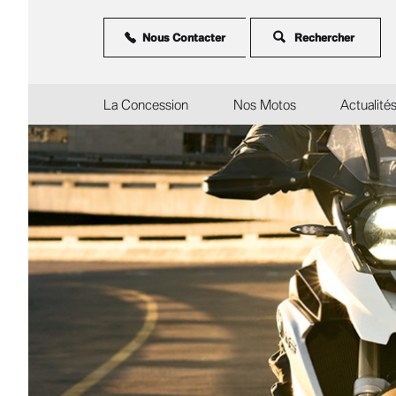
Aller
au
contenu
Nous Contacter
principal
La Concession
Nos Motos
Actualité