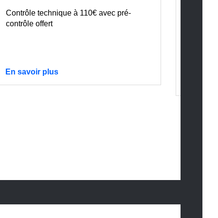
pou
Contrôle technique à 110€ avec pré-
Le BMW 
contrôle offert
vous at
Motorr
En savoir plus
En savo