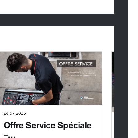
24.07.2025
20.09.2
Offre Service Spéciale
Plus
–…