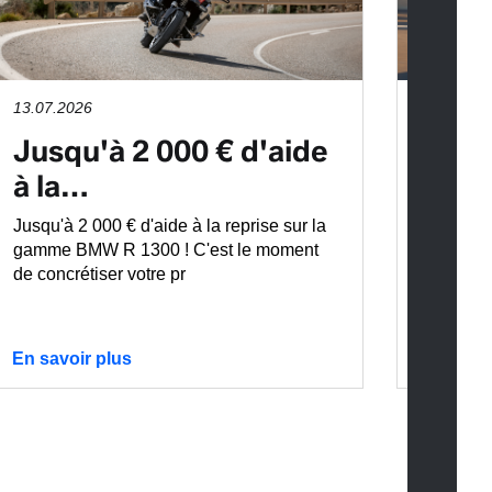
13.07.2026
13.07.2
Jusqu'à 2 000 € d'aide
BMW 
à la…
plai
Jusqu'à 2 000 € d'aide à la reprise sur la
Envie d
gamme BMW R 1300 ! C'est le moment
aussi a
de concrétiser votre pr
F 900 R
En savoir plus
En savo