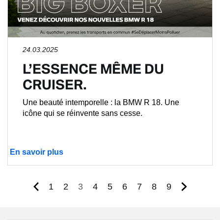
24.03.2025
L’ESSENCE MÊME DU
CRUISER.
Une beauté intemporelle : la BMW R 18. Une
icône qui se réinvente sans cesse.
En savoir plus
Page
Page
Page
Page
Page
Page
Page
Page
Page
1
2
3
4
5
6
7
8
9
courante