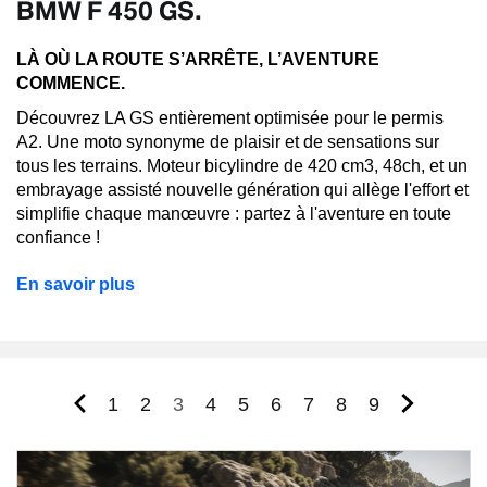
BMW F 450 GS.
LÀ OÙ LA ROUTE S’ARRÊTE, L’AVENTURE
COMMENCE.
Découvrez LA GS entièrement optimisée pour le permis
A2. Une moto synonyme de plaisir et de sensations sur
tous les terrains. Moteur bicylindre de 420 cm3, 48ch, et un
embrayage assisté nouvelle génération qui allège l'effort et
simplifie chaque manœuvre : partez à l'aventure en toute
confiance !
En savoir plus
Page
Page
Page
Page
Page
Page
Page
Page
Page
1
2
3
4
5
6
7
8
9
courante