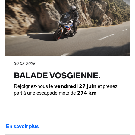
30.05.2025
BALADE VOSGIENNE.
Rejoignez-nous le 𝘃𝗲𝗻𝗱𝗿𝗲𝗱𝗶 𝟮𝟳 𝗷𝘂𝗶𝗻 et prenez
part à une escapade moto de 𝟮𝟳𝟰 𝗸𝗺
En savoir plus