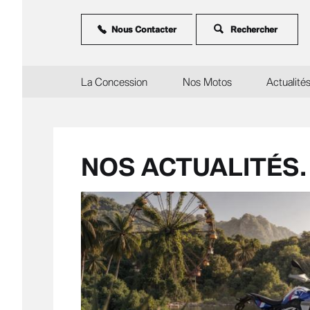
Aller
au
contenu
Nous Contacter
principal
La Concession
Nos Motos
Actualité
NOS ACTUALITÉS.