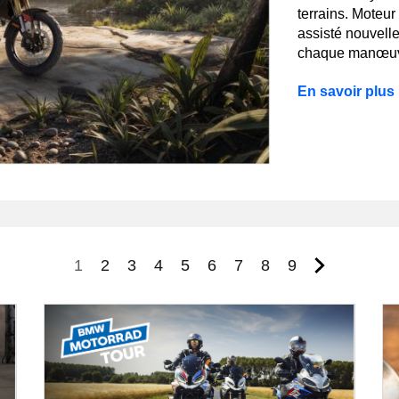
terrains. Moteu
assisté nouvelle 
chaque manœuvre
En savoir plus
Page
Page
Page
Page
Page
Page
Page
Page
Page
2
3
4
5
6
7
8
9
1
courante