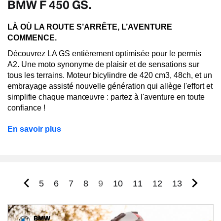
BMW F 450 GS.
LÀ OÙ LA ROUTE S’ARRÊTE, L’AVENTURE
COMMENCE.
Découvrez LA GS entièrement optimisée pour le permis
A2. Une moto synonyme de plaisir et de sensations sur
tous les terrains. Moteur bicylindre de 420 cm3, 48ch, et un
embrayage assisté nouvelle génération qui allège l'effort et
simplifie chaque manœuvre : partez à l'aventure en toute
confiance !
En savoir plus
Page
Page
Page
Page
Page
Page
Page
Page
Page
5
6
7
8
9
10
11
12
13
courante