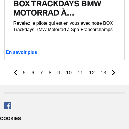
BOX TRACKDAYS BMW
MOTORRAD À…
Révélez le pilote qui est en vous avec notre BOX
Trackdays BMW Motorrad à Spa-Francorchamps
En savoir plus
Page
Page
Page
Page
Page
Page
Page
Page
Page
5
6
7
8
9
10
11
12
13
courante
COOKIES