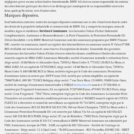
négligence grave ou une action fautive intentionnelle. BMW AG n’est en aucun responsable du contenu
des sites Internet gérés par des tiers et se décharge par conséquent de sa responsabilité envers les
liens, quels qu’ils soient, vers d’autres sites.
Marques déposées.
Sauf indication contraire, toutes les marques déposées contenues sur ce site s’inscrivent dans le cadre
des droits de la propriété industrielle et commerciale de BMW AG, y compris les marques, noms de
modèles, logos et emblèmes.
Services & Assurances
Les Garanties Valeur d’Achat (Indemnité
Complémentaire, Assistance et Renouvellement+), la Perte Financière, la Protection Personnelle DI+
(Décès Invalidité+) et la BMW Motorrad Assurance sont des assurances proposées par BMW Finance
SNC, courtier en assurances, inscrit au registre des intermédiaires en assurance sous le N° Orias 07 008
883 vérifiable sur www.orias.fr, sous réserve d’acceptation du dossier. L’ensemble des garanties
d’assurance des Garanties Valeur d’Achat s’exerce selon les clauses, conditions et limites des contrats
souscrits auprès de MMA IARD Assurances Mutuelles, société d’assurance mutuelle à cotisations fixes,
siège social : 14 bld Marie et Alexandre Oyon, 72030 Le Mans Cedex 9, 775 652 126 RCS Le Mans, et
MMA IARD, SA au capital de 537052368 €, siège social : 14 bld Marie et Alexandre Oyon, 72030 Le
Mans Cedex 9, 440 048 882 RCS Le Mans, sociétés régies par le Code des assurances. Prestations
d’assistance mises en oeuvre par AWP France SAS, société par actions simplifiée au capital de
7584076,86 €, 490 381 753 RCS Bobigny, siège social : 7 rue Dora Maar, CS 60001, 93400 Saint-Ouen,
société de courtage d’assurances immatriculée à l’ORIAS (
www.orias.fr
) sous le n° 07 026 669, et
assurées par Fragonard Assurances, SA au capital de 37.207.660 Euros, 479 065 351 RCS Paris, siège
social : 2 rue Fragonard - 75017 Paris, entreprise régie par le Code des Assurances. La Garantie Perte
Financière est accordée selon les conditions prévues au contrat n° 8424823 souscrit auprès de COVEA
FLEET, SA à directoire et conseil de surveillance au capital de 93 714 549 €, entreprise régie par le
Code des Assurances, RCS LE MANS B 342 815 339, 160 rue Henri Champion, 72035 Le Mans cedex 1.
L’Assurance Protection Personnelle DI+ est couverte par Allianz Vie SA au capital de 643 054 425
euros; 340 234 962 RCS PARIS, Siège social : 87, rue de Richelieu ; 75002 Paris. Entreprise régie par le
Code des Assurances (article R 310-5 C) www.allianz.fr BMW Motorrad Assurance est administré par
FMA Assurances, marque de FMA - SARL au capital de 841 324 euros – Société de Courtage en
Assurances – Siège social : 11 A Quai Conti – 78 430 Louveciennes – RCS Versailles 429 882 236 – SIRET