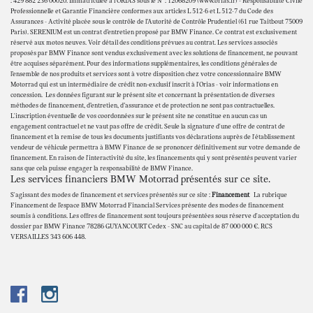
: 429 882 236 00020. Immatriculée à l'ORIAS sous le N° : 12068209 (www.orias.fr) - Responsabilité Civile
Professionnelle et Garantie Financière conformes aux articles L 512-6 et L 512-7 du Code des
Assurances - Activité placée sous le contrôle de l’Autorité de Contrôle Prudentiel (61 rue Taitbout 75009
Paris). SERENIUM est un contrat d’entretien proposé par BMW Finance. Ce contrat est exclusivement
réservé aux motos neuves. Voir détail des conditions prévues au contrat. Les services associés
proposés par BMW Finance sont vendus exclusivement avec les solutions de financement, ne pouvant
être acquises séparément. Pour des informations supplémentaires, les conditions générales de
l’ensemble de nos produits et services sont à votre disposition chez votre concessionnaire BMW
Motorrad qui est un intermédiaire de crédit non-exclusif inscrit à l'Orias - voir informations en
concession. Les données figurant sur le présent site et concernant la présentation de diverses
méthodes de financement, d’entretien, d’assurance et de protection ne sont pas contractuelles.
L'inscription éventuelle de vos coordonnées sur le présent site ne constitue en aucun cas un
engagement contractuel et ne vaut pas offre de crédit. Seule la signature d'une offre de contrat de
financement et la remise de tous les documents justifiants vos déclarations auprès de l'établissement
vendeur de véhicule permettra à BMW Finance de se prononcer définitivement sur votre demande de
financement. En raison de l'interactivité du site, les financements qui y sont présentés peuvent varier
sans que cela puisse engager la responsabilité de BMW Finance.
Les services financiers BMW Motorrad présentés sur ce site.
S'agissant des modes de financement et services présentés sur ce site :
Financement
La rubrique
Financement de l’espace BMW Motorrad Financial Services présente des modes de financement
soumis à conditions. Les offres de financement sont toujours présentées sous réserve d'acceptation du
dossier par BMW Finance 78286 GUYANCOURT Cedex - SNC au capital de 87 000 000 €. RCS
VERSAILLES 343 606 448.