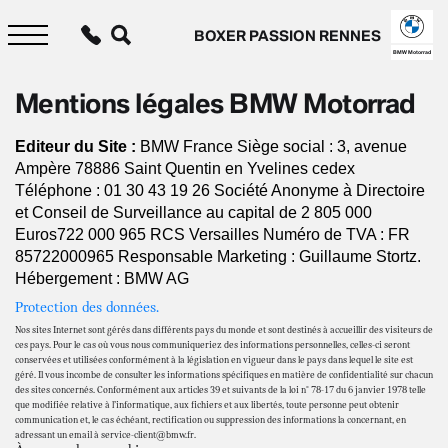
Aller
au
BOXER PASSION RENNES
contenu
principal
BMW Motorrad
Mentions légales BMW Motorrad
Editeur du Site :
BMW France Siège social : 3, avenue
Ampère 78886 Saint Quentin en Yvelines cedex
Téléphone : 01 30 43 19 26 Société Anonyme à Directoire
et Conseil de Surveillance au capital de 2 805 000
Euros722 000 965 RCS Versailles Numéro de TVA : FR
85722000965 Responsable Marketing : Guillaume Stortz.
Hébergement : BMW AG
Protection des données.
Nos sites Internet sont gérés dans différents pays du monde et sont destinés à accueillir des visiteurs de
ces pays. Pour le cas où vous nous communiqueriez des informations personnelles, celles-ci seront
conservées et utilisées conformément à la législation en vigueur dans le pays dans lequel le site est
géré. Il vous incombe de consulter les informations spécifiques en matière de confidentialité sur chacun
des sites concernés. Conformément aux articles 39 et suivants de la loi n° 78-17 du 6 janvier 1978 telle
que modifiée relative à l’informatique, aux fichiers et aux libertés, toute personne peut obtenir
communication et, le cas échéant, rectification ou suppression des informations la concernant, en
adressant un email à service-client@bmw.fr.