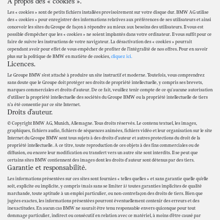
À propos des « cookies ».
Les « cookies » sont de petits fichiers installées provisoirement sur votre disque dur. BMW AG utilise
des « cookies » pour enregistrer des informations relatives aux préférences de ses utilisateurs et ainsi
concevoir les sites du Groupe de façon à répondre au mieux aux besoins des utilisateurs. Il vous est
possible d’empêcher que les « cookies » ne soient implantés dans votre ordinateur. Il vous suffit pour ce
faire de suivre les instructions de votre navigateur. La désactivation des « cookies » pourrait
cependant avoir pour effet de vous empêcher de profiter de l’intégralité de nos offres. Pour en savoir
plus sur la politique de BMW en matiète de cookies,
cliquez ici.
Licences.
Le Groupe BMW s’est attaché à produire un site instructif et moderne. Toutefois, vous comprendrez
sans doute que le Groupe doit protéger ses droits de propriété intellectuelle, y compris ses brevets,
marques commerciales et droits d’auteur. De ce fait, veuillez tenir compte de ce qu'aucune autorisation
d’utiliser la propriété intellectuelle des sociétés du Groupe BMW ou la propriété intellectuelle de tiers
n’a été consentie par ce site Internet.
Droits d’auteur.
© Copyright BMW AG, Munich, Allemagne. Tous droits réservés. Le contenu textuel, les images,
graphiques, fichiers audio, fichiers de séquences animées, fichiers vidéo et leur organisation sur le site
Internet du Groupe BMW sont tous sujets à des droits d’auteur et autres protections du droit de la
propriété intellectuelle. A ce titre, toute reproduction de ces objets à des fins commerciales ou de
diffusion, ou encore leur modification ou transfert vers un autre site sont interdits. Il se peut que
certains sites BMW contiennent des images dont les droits d'auteur sont détenus par des tiers.
Garantie et responsabilité.
Les informations présentées sur ces sites sont fournies « telles quelles » et sans garantie quelle qu’elle
soit, explicite ou implicite, y compris (mais sans se limiter à) toutes garanties implicites de qualité
marchande, toute aptitude à un emploi particulier, ou non-contrefaçon des droits de tiers. Bien que
jugées exactes, les informations présentées pourront éventuellement contenir des erreurs et des
inexactitudes. En aucun cas BMW ne saurait être tenu responsable envers quiconque pour tout
dommage particulier, indirect ou consécutif en relation avec ce matériel, à moins d’être causé par