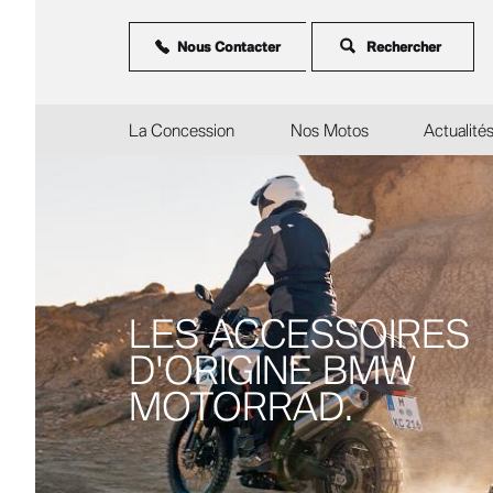
Aller
au
contenu
Nous Contacter
principal
La Concession
Nos Motos
Actualité
LES ACCESSOIRES
D'ORIGINE BMW
MOTORRAD.