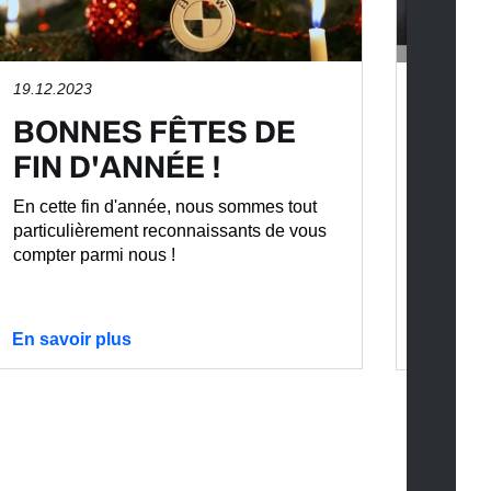
19.12.2023
12.12.2
BONNES FÊTES DE
NO
FIN D'ANNÉE !
CE0
En cette fin d'année, nous sommes tout
Le BMW 
particulièrement reconnaissants de vous
de style
compter parmi nous !
voie.
En savoir plus
En savo