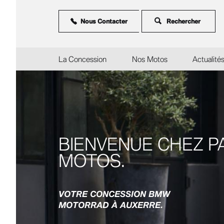
Aller
au
contenu
Nous Contacter
principal
La Concession
Nos Motos
Actualité
BIENVENUE CHEZ P
MOTOS.
VOTRE CONCESSION BMW
MOTORRAD À AUXERRE.