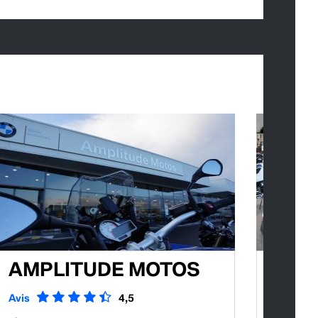
AMPLITUDE MOTOS
AMP
LE 
Avis
4,5