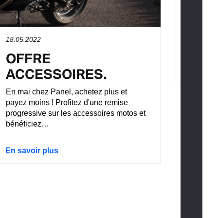
Découvr
cylindre
ressent
18.05.2022
intensé
OFFRE
ACCESSOIRES.
En savo
En mai chez Panel, achetez plus et
payez moins ! Profitez d'une remise
progressive sur les accessoires motos et
bénéficiez…
En savoir plus