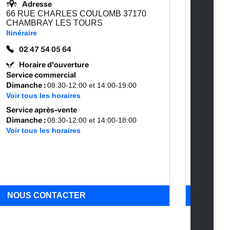
Avis
Adresse
66 RUE CHARLES COULOMB 37170
Adr
CHAMBRAY LES TOURS
8 BOU
Itinéraire
LE MA
Itinérair
02 47 54 05 64
Horaire d'ouverture
02 4
Service commercial
Hora
Dimanche
:
08:30-12:00 et 14:00-19:00
Service
Voir tous les horaires
Dimanc
Service après-vente
Voir tou
Dimanche
:
08:30-12:00 et 14:00-18:00
Service
Voir tous les horaires
Dimanc
Voir tou
NOUS CONTACTER
NOUS