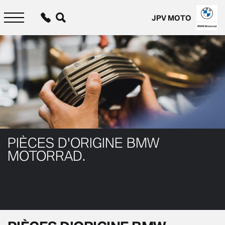
Aller
au
JPV MOTO
contenu
principal
BMW Motorrad
PIÈCES D'ORIGINE BMW
MOTORRAD.