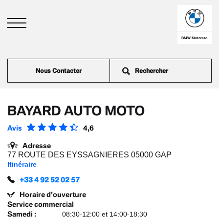
Aller
au
contenu
principal
BMW Motorrad
Nous Contacter
BAYARD AUTO MOTO
Avis
4,6
Adresse
77 ROUTE DES EYSSAGNIERES 05000 GAP
Itinéraire
+33 4 92 52 02 57
Horaire d'ouverture
Service commercial
Samedi
:
08:30-12:00 et 14:00-18:30