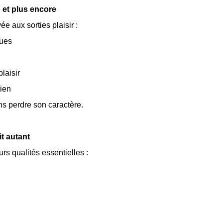
 et plus encore
 aux sorties plaisir :
ques
plaisir
dien
ns perdre son caractère.
t autant
 qualités essentielles :