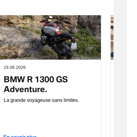
15.06.2026
08.06.2
BMW R 1300 GS
BMW
Adventure.
Le sport
confort e
La grande voyageuse sans limites.