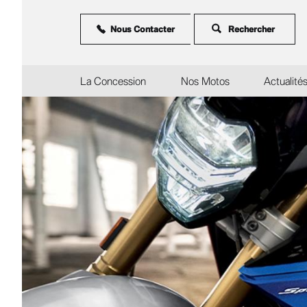
Aller
au
contenu
Nous Contacter
principal
La Concession
Nos Motos
Actualité