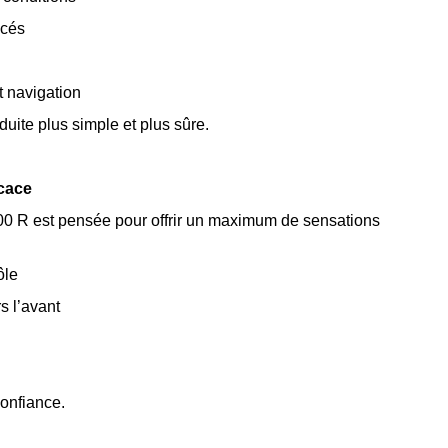
ancés
t navigation
duite plus simple et plus sûre.
icace
900 R est pensée pour offrir un maximum de sensations
rôle
rs l’avant
confiance.