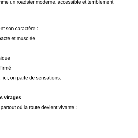
me un roadster moderne, accessible et terriblement
t son caractère :
pacte et musclée
mique
ffirmé
 ici, on parle de sensations.
es virages
artout où la route devient vivante :