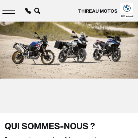
Aller
au
THIREAU MOTOS
contenu
principal
BMW Motorrad
QUI SOMMES-NOUS ?