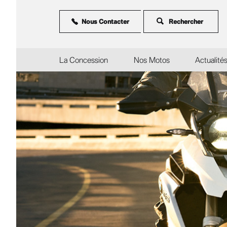
Aller
au
contenu
Nous Contacter
principal
La Concession
Nos Motos
Actualité