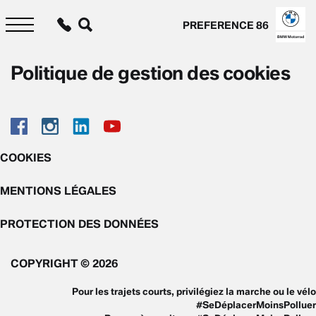
Aller
au
PREFERENCE 86
contenu
principal
BMW Motorrad
Politique de gestion des cookies
COOKIES
MENTIONS LÉGALES
PROTECTION DES DONNÉES
COPYRIGHT © 2026
Pour les trajets courts, privilégiez la marche ou le vélo
#SeDéplacerMoinsPolluer