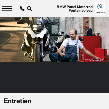
Aller
au
BMW Panel Motorrad
contenu
Fontainebleau
principal
BMW Motorrad
Entretien