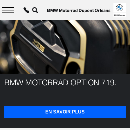
Aller
au
BMW Motorrad Dupont Orléans
contenu
principal
BMW Motorrad
BMW MOTORRAD OPTION 719.
EN SAVOIR PLUS