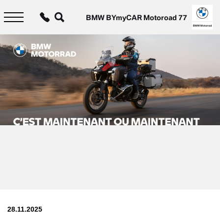
Aller
au
BMW BYmyCAR Motoroad 77
contenu
principal
BMW Motorrad
28.11.2025