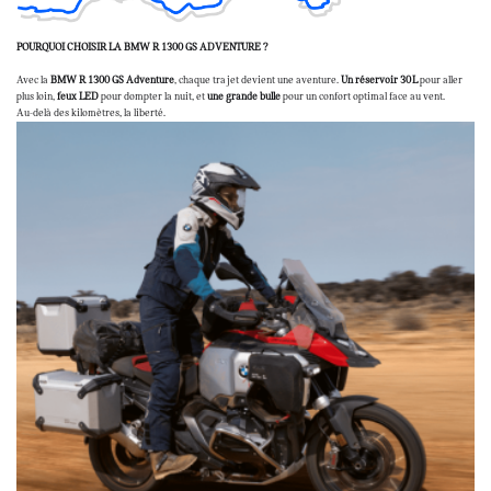
POURQUOI CHOISIR LA BMW R 1300 GS ADVENTURE ?
Avec la
BMW R 1300 GS Adventure
, chaque trajet devient une aventure.
Un réservoir 30 L
pour aller
plus loin,
feux LED
pour dompter la nuit, et
une grande bulle
pour un confort optimal face au vent.
Au-delà des kilomètres, la liberté.