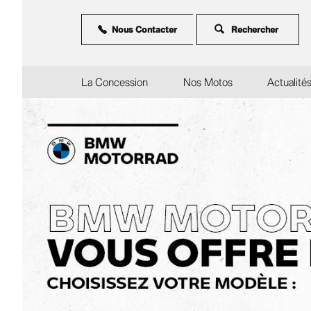
Aller
au
contenu
Nous Contacter
principal
La Concession
Nos Motos
Actualité