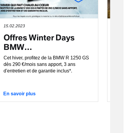
15.02.2023
10.11.2
Offres Winter Days
OFF
BMW…
GS
Cet hiver, profitez de la BMW R 1250 GS
Exclusi
dès 290 €/mois sans apport, 3 ans
GS Adve
d'entretien et de garantie inclus*.
En savoir plus
En savo