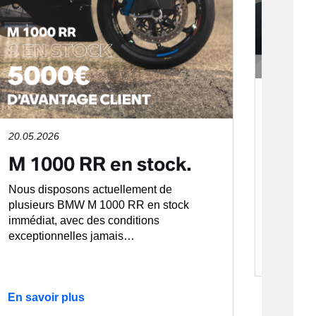
20.05.2
R 1
20.05.2026
Edit
M 1000 RR en stock.
N'ayez 
avec l
Nous disposons actuellement de
Dark Edi
plusieurs BMW M 1000 RR en stock
passag
immédiat, avec des conditions
exceptionnelles jamais…
En savo
En savoir plus