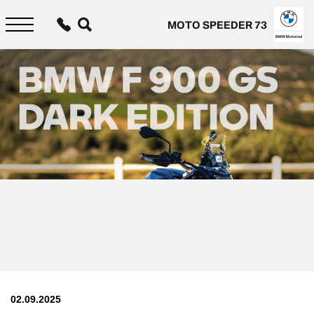
Aller
au
MOTO SPEEDER 73
contenu
principal
BMW Motorrad
02.09.2025