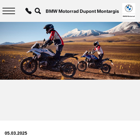
Aller
au
BMW Motorrad Dupont Montargis
contenu
principal
BMW Motorrad
05.03.2025