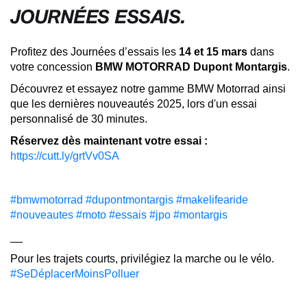
JOURNÉES ESSAIS.
Profitez des Journées d’essais les
14 et 15 mars
dans
votre concession
BMW MOTORRAD Dupont Montargis
.
Découvrez et essayez notre gamme BMW Motorrad ainsi
que les dernières nouveautés 2025, lors d'un essai
personnalisé de 30 minutes.
Réservez dès maintenant votre essai :
https://cutt.ly/grtVv0SA
#bmwmotorrad
#dupontmontargis
#makelifearide
#nouveautes
#moto
#essais
#jpo
#montargis
__
Pour les trajets courts, privilégiez la marche ou le vélo.
#SeDéplacerMoinsPolluer