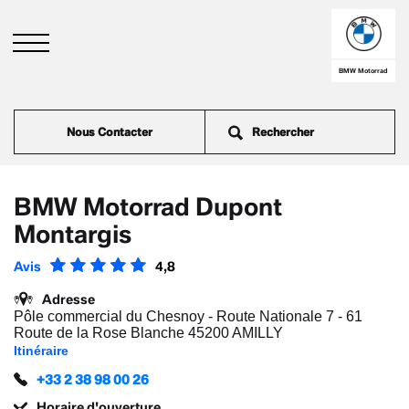
Aller
au
contenu
principal
BMW Motorrad
Nous Contacter
BMW Motorrad Dupont
Montargis
Avis
4,8
Adresse
Pôle commercial du Chesnoy - Route Nationale 7 - 61
Route de la Rose Blanche 45200 AMILLY
Itinéraire
+33 2 38 98 00 26
Horaire d'ouverture