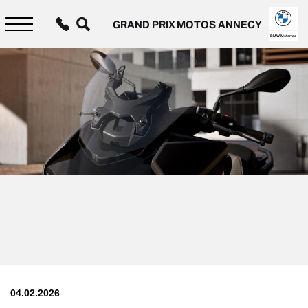
Aller
au
GRAND PRIX MOTOS ANNECY
contenu
principal
BMW Motorrad
04.02.2026